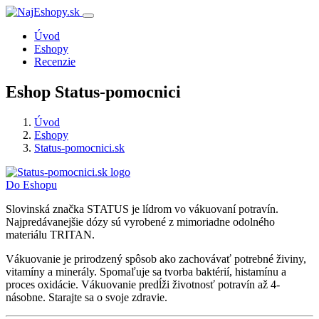
Úvod
Eshopy
Recenzie
Eshop Status-pomocnici
Úvod
Eshopy
Status-pomocnici.sk
Do Eshopu
Slovinská značka STATUS je lídrom vo vákuovaní potravín.
Najpredávanejšie dózy sú vyrobené z mimoriadne odolného
materiálu TRITAN.
Vákuovanie je prirodzený spôsob ako zachovávať potrebné živiny,
vitamíny a minerály. Spomaľuje sa tvorba baktérií, histamínu a
proces oxidácie. Vákuovanie predĺži životnosť potravín až 4-
násobne. Starajte sa o svoje zdravie.