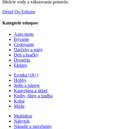
filtrácie vody a vákuovania potravín.
Detail
Do Eshopu
Kategórie eshopov
Auto-moto
Bývanie
Cestovanie
Darčeky a párty
Deti a hračky
Drogéria
Elektro
Erotika (18+)
Hobby
Jedlo a nápoje
Kancelária a sklad
Knihy, filmy a hudba
Krása
Móda
Multishop
Nábytok
Náradie a stavebniny