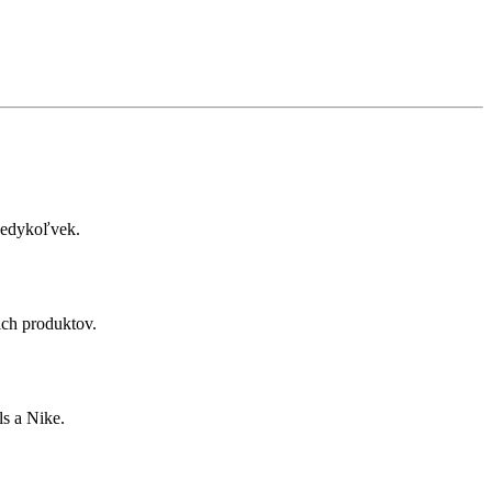
 kedykoľvek.
ich produktov.
s a Nike.