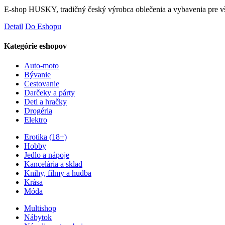
E-shop HUSKY, tradičný český výrobca oblečenia a vybavenia pre vš
Detail
Do Eshopu
Kategórie eshopov
Auto-moto
Bývanie
Cestovanie
Darčeky a párty
Deti a hračky
Drogéria
Elektro
Erotika (18+)
Hobby
Jedlo a nápoje
Kancelária a sklad
Knihy, filmy a hudba
Krása
Móda
Multishop
Nábytok