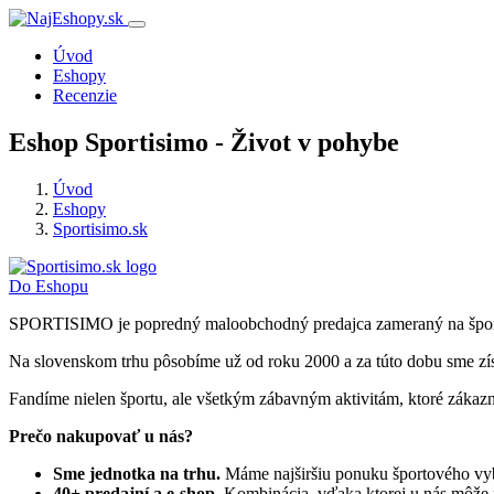
Úvod
Eshopy
Recenzie
Eshop Sportisimo - Život v pohybe
Úvod
Eshopy
Sportisimo.sk
Do Eshopu
SPORTISIMO je popredný maloobchodný predajca zameraný na športo
Na slovenskom trhu pôsobíme už od roku 2000 a za túto dobu sme zís
Fandíme nielen športu, ale všetkým zábavným aktivitám, ktoré záka
Prečo nakupovať u nás?
Sme jednotka na trhu.
Máme najširšiu ponuku športového vy
40+ predajní a e-shop.
Kombinácia, vďaka ktorej u nás môže 