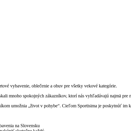
vé vybavenie, oblečenie a obuv pre všetky vekové kategórie.
kali mnoho spokojných zákazníkov, ktorí nás vyhľadávajú najmä pre na
zníkom umožnia „život v pohybe“. Cieľom Sportisima je poskytnúť im 
bavenia na Slovensku
nakúpiť skutočne každý