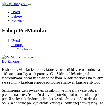
Úvod
Eshopy
Recenzie
Eshop PreMamku
Úvod
Eshopy
PreMamku.sk
Do Eshopu
E-shop PreMamku je miesto, ktoré sa sústredí hlavne na budúce a
súčasné mamičky a ich potreby. Či už ide o oblečenie pred
tehotenstvom, počas neho alebo po ňom. Kladieme dôraz na to, aby
ste sa cítili v každom prípade pohodlne a zároveň krásne a štýlovo.
Samozrejme, že s rovnakým zápalom myslíme aj na vaše deti, a
preto tu nájdete všetko, čo dieťatko potrebuje od narodenia až po
predškolský vek. Máme nielen detské oblečenie a módnu detskú
obuv, ale všetko pre vytvorenie krásnej a jedinečnej detskej izby. To