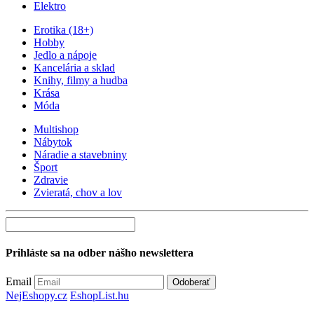
Elektro
Erotika (18+)
Hobby
Jedlo a nápoje
Kancelária a sklad
Knihy, filmy a hudba
Krása
Móda
Multishop
Nábytok
Náradie a stavebniny
Šport
Zdravie
Zvieratá, chov a lov
Prihláste sa na odber nášho newslettera
Email
Odoberať
NejEshopy.cz
EshopList.hu