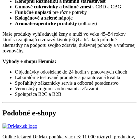
Konopnú kozmetiku a intímnu starostlivosť
Gumové cukrovinky a bylinné zmesi
s CBD a CBG
Funkčné náplasti
pre rôzne potreby
Kolagénové a zelené nápoje
Aromaterapeutické produkty
(roll-ony)
Naše produkty vyhľadávajú ženy a muži vo veku 45–54 rokov,
ktorí sa zaujímajú o zdravý životný štýl a hľadajú prírodné
alternatívy na podporu svojho zdravia, duševnej pohody a vnútornej
rovnováhy.
Výhody e-shopu Hemnia:
Objednávky odosielané do 24 hodín v pracovných dňoch
Laboratórne testované produkty a garantovaná kvalita
Spoľahlivý zákaznícky servis a odborné poradenstvo
Vernostný program s odmenami a zľavami
Spolupráca B2C a B2B
Podobné e-shopy
Online lekáreň Dr.Max ponúka viac než 11 000 rôznych produktov,