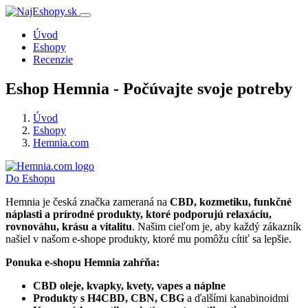
Úvod
Eshopy
Recenzie
Eshop Hemnia - Počúvajte svoje potreby
Úvod
Eshopy
Hemnia.com
Do Eshopu
Hemnia je česká značka zameraná na
CBD, kozmetiku, funkčné
náplasti a prírodné produkty, ktoré podporujú relaxáciu,
rovnováhu, krásu a vitalitu
. Našim cieľom je, aby každý zákazník
našiel v našom e-shope produkty, ktoré mu pomôžu cítiť sa lepšie.
Ponuka e-shopu Hemnia zahŕňa:
CBD oleje, kvapky, kvety, vapes a náplne
Produkty s H4CBD, CBN, CBG
a ďalšími kanabinoidmi