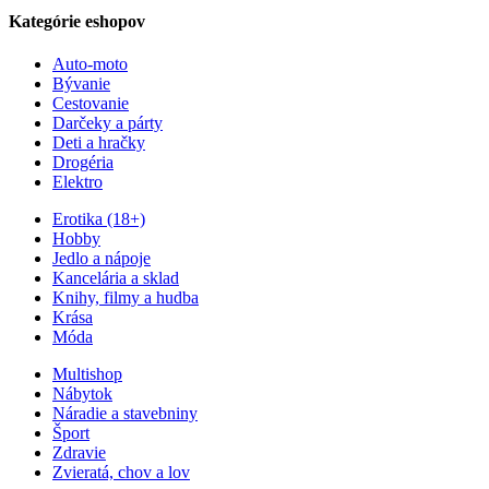
Kategórie eshopov
Auto-moto
Bývanie
Cestovanie
Darčeky a párty
Deti a hračky
Drogéria
Elektro
Erotika (18+)
Hobby
Jedlo a nápoje
Kancelária a sklad
Knihy, filmy a hudba
Krása
Móda
Multishop
Nábytok
Náradie a stavebniny
Šport
Zdravie
Zvieratá, chov a lov