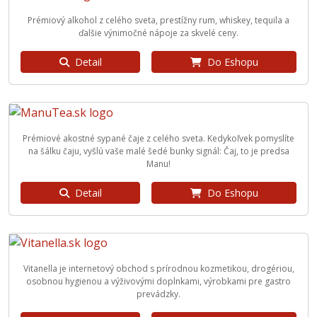
Prémiový alkohol z celého sveta, prestížny rum, whiskey, tequila a
ďalšie výnimočné nápoje za skvelé ceny.
Detail
Do Eshopu
Prémiové akostné sypané čaje z celého sveta. Kedykoľvek pomyslíte
na šálku čaju, vyšlú vaše malé šedé bunky signál: Čaj, to je predsa
Manu!
Detail
Do Eshopu
Vitanella je internetový obchod s prírodnou kozmetikou, drogériou,
osobnou hygienou a výživovými doplnkami, výrobkami pre gastro
prevádzky.