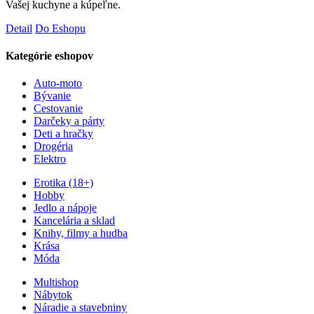
Vašej kuchyne a kúpeľne.
Detail
Do Eshopu
Kategórie eshopov
Auto-moto
Bývanie
Cestovanie
Darčeky a párty
Deti a hračky
Drogéria
Elektro
Erotika (18+)
Hobby
Jedlo a nápoje
Kancelária a sklad
Knihy, filmy a hudba
Krása
Móda
Multishop
Nábytok
Náradie a stavebniny