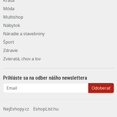
Krása
Móda
Multishop
Nábytok
Náradie a stavebniny
Šport
Zdravie
Zvieratá, chov a lov
Prihláste sa na odber nášho newslettera
Email
Odoberať
NejEshopy.cz
EshopList.hu