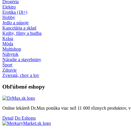
Drogéria
Elektro
Erotika (18+)
Hobby
Jedlo a nápoje
Kancelária a sklad
Knihy, filmy a hudba
Krása
Móda
Multishop
Nábytok
Náradie a stavebniny
Šport
Zdravie
Zvieratá, chov a lov
Obľúbené eshopy
Online lekáreň Dr.Max ponúka viac než 11 000 rôznych produktov, v
Detail
Do Eshopu