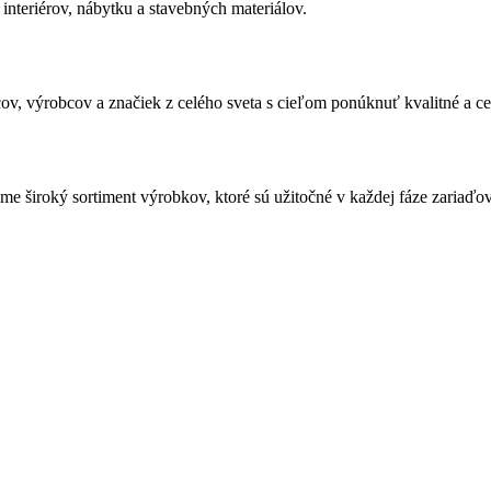
nteriérov, nábytku a stavebných materiálov.
jcov, výrobcov a značiek z celého sveta s cieľom ponúknuť kvalitné a 
e široký sortiment výrobkov, ktoré sú užitočné v každej fáze zariaďo